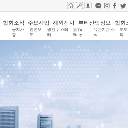
협회소식
주요사업
해외전시
뷰티산업정보
협회
공지사
언론보
월간 뉴스레
유관기관 소
포토
IBITA
항
도
터
Story
식
리