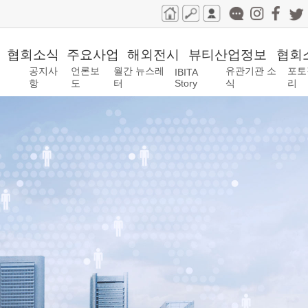
협회소식
주요사업
해외전시
뷰티산업정보
협회
공지사
언론보
월간 뉴스레
유관기관 소
포토
IBITA
항
도
터
Story
식
리